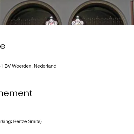
ie
441 BV Woerden, Nederland
enement
rking: Reitze Smits)