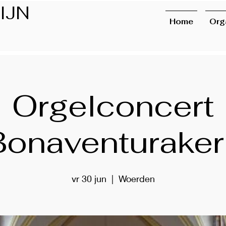
IJN
Home
Org
Orgelconcert
Bonaventuraker
vr 30 jun
  |  
Woerden