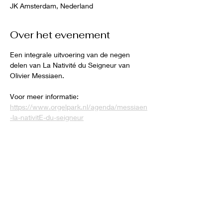
JK Amsterdam, Nederland
Over het evenement
Een integrale uitvoering van de negen 
delen van La Nativité du Seigneur van 
Olivier Messiaen.
Voor meer informatie: 
https://www.orgelpark.nl/agenda/messiaen
-la-nativitE-du-seigneur
Deel dit evenement