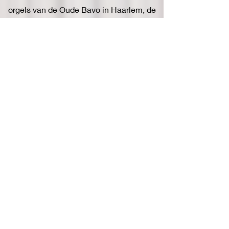
orgels van de Oude Bavo in Haarlem, de
Laurenskerk te Rotterdam, de Saint Pauls
Cathedral in Londen en de Parijse Notre-
Dame. Hiernaast begeleidt hij
verschillende koren op orgel en piano en
werkt hij samen met instrumentalisten en
vocalisten.
KERKMUSICUS
Als kerkorganist is Leendert actief sinds