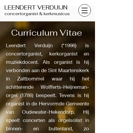
LEENDERT VERDUIJN
concertorganist & kerkmusicus
Curriculum Vitae
Leendert Verduijn (*1996) is
concertorganist, kerkorganist en
muziekdocent. Als organist is hij
verbonden aan de Sint Maartenskerk
in Zaltbommel waar hij het
schitterende Wolfferts-Heijneman-
orgel (1786) bespeelt. Tevens is hij
organist in de Hervormde Gemeente
van Oudewater-Hekendorp. Hij
speelt concerten als orgelsolist in
binnen- en buitenland, zo