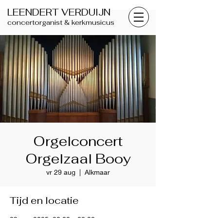
LEENDERT VERDUIJN
concertorganist & kerkmusicus
Orgelconcert
Orgelzaal Booy
vr 29 aug
  |  
Alkmaar
Tijd en locatie